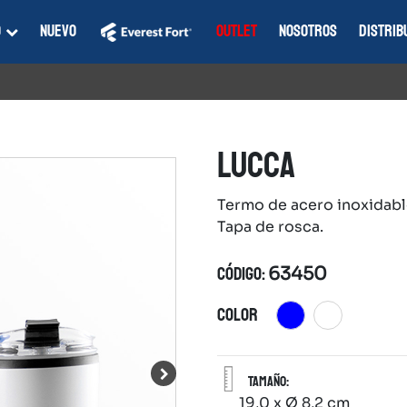
O
NUEVO
EVEREST FORT
OUTLET
NOSOTROS
DISTRIB
LUCCA
Termo de acero inoxidabl
Tapa de rosca.
CÓDIGO:
63450
COLOR
Tamaño:
19,0 x Ø 8,2 cm