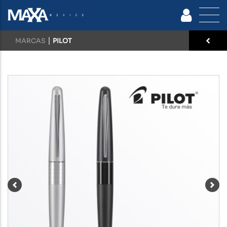
|
MARCAS
PILOT
Previous
Nex