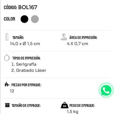
CÓDIGO:
BOL167
COLOR
Tamaño:
Área de impresión:
14,0 x Ø 1,5 cm
4 X 0,7 cm
Tipos de impresión:
Serigrafía
Grabado Láser
Piezas por empaque:
12
Tamaño de empaque:
Peso de empaque:
1.5 kg